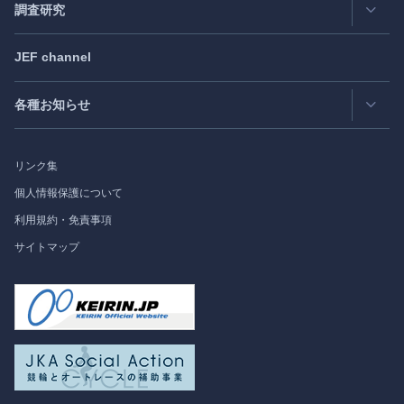
日米フォーラム
Exclusive Interview
- エクスクルーシブインタビュー
調査研究
日欧フォーラム
Japan
SPOTLIGHT
注目記事日本語版
JEF channel
研究会
日中韓協力ダイアログ
Bimonthly Full Magazine & Annual Review
- 年間レビュー
出版物
過去の実績
各種お知らせ
受託事業
Japan
SPOTLIGHT
リンク集
フォーラム情報
個人情報保護について
利用規約・免責事項
調査研究
サイトマップ