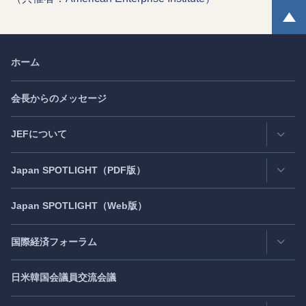
ホーム
会長からのメッセージ
JEFについて
Japan
SPOTLIGHT
（PDF版）
連絡先・所在地
情報公開
Japan
SPOTLIGHT
（Web版）
Latest Issue
- 最新号
活動評価
Back Number
- バックナンバー
国際経済フォーラム
JEF創立40周年
（2021年7月）
Publisher's Note
- パブリッシャーズノート
日米韓国会議員交流会議
日アジア太平洋フォーラム
Roundtable
- ラウンドテーブル