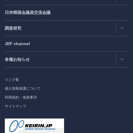
JEF創立40周年
（2021年7月）
Publisher's Note
- パブリッシャーズノート
日米韓国会議員交流会議
日アジア太平洋フォーラム
Roundtable
- ラウンドテーブル
日米フォーラム
Exclusive Interview
- エクスクルーシブインタビュー
調査研究
日欧フォーラム
Japan
SPOTLIGHT
注目記事日本語版
JEF channel
研究会
日中韓協力ダイアログ
Bimonthly Full Magazine & Annual Review
- 年間レビュー
出版物
過去の実績
各種お知らせ
受託事業
Japan
SPOTLIGHT
リンク集
フォーラム情報
個人情報保護について
利用規約・免責事項
調査研究
サイトマップ