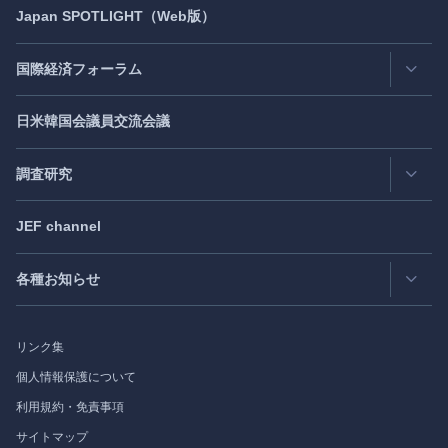
情報公開
Japan
SPOTLIGHT
（Web版）
Latest Issue
- 最新号
活動評価
Back Number
- バックナンバー
国際経済フォーラム
JEF創立40周年
（2021年7月）
Publisher's Note
- パブリッシャーズノート
日米韓国会議員交流会議
日アジア太平洋フォーラム
Roundtable
- ラウンドテーブル
日米フォーラム
Exclusive Interview
- エクスクルーシブインタビュー
調査研究
日欧フォーラム
Japan
SPOTLIGHT
注目記事日本語版
JEF channel
研究会
日中韓協力ダイアログ
Bimonthly Full Magazine & Annual Review
- 年間レビュー
出版物
過去の実績
各種お知らせ
受託事業
Japan
SPOTLIGHT
リンク集
フォーラム情報
個人情報保護について
利用規約・免責事項
調査研究
サイトマップ