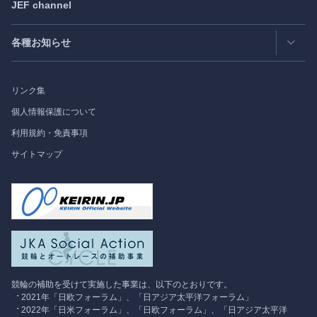
JEF channel
研究会
日中韓協力ダイアログ
Bimonthly Full Magazine & Annual Review
- 年間レビュー
出版物
過去の実績
各種お知らせ
受託事業
Japan
SPOTLIGHT
リンク集
フォーラム情報
個人情報保護について
利用規約・免責事項
調査研究
サイトマップ
競輪の補助を受けて実施した事業は、以下のとおりです。
2021年「日欧フォーラム」、「日アジア太平洋フォーラム」
2022年「日米フォーラム」、「日欧フォーラム」、「日アジア太平洋