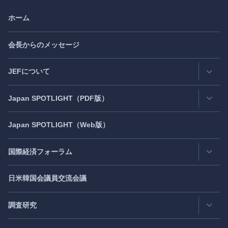
ホーム
会長からのメッセージ
JEFについて
Japan
SPOTLIGHT
（PDF版）
連絡先・所在地
情報公開
Japan
SPOTLIGHT
（Web版）
Latest Issue
- 最新号
活動評価
Back Number
- バックナンバー
国際経済フォーラム
JEF創立40周年
（2021年7月）
Publisher's Note
- パブリッシャーズノート
日米韓国会議員交流会議
日アジア太平洋フォーラム
Roundtable
- ラウンドテーブル
日米フォーラム
Exclusive Interview
- エクスクルーシブインタビュー
調査研究
日欧フォーラム
Japan
SPOTLIGHT
注目記事日本語版