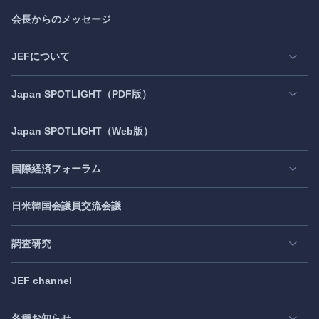
会長からのメッセージ
JEFについて
Japan
SPOTLIGHT
（PDF版）
連絡先・所在地
情報公開
Japan
SPOTLIGHT
（Web版）
Latest Issue
- 最新号
活動評価
Back Number
- バックナンバー
国際経済フォーラム
JEF創立40周年
（2021年7月）
Publisher's Note
- パブリッシャーズノート
日米韓国会議員交流会議
日アジア太平洋フォーラム
Roundtable
- ラウンドテーブル
日米フォーラム
Exclusive Interview
- エクスクルーシブインタビュー
調査研究
日欧フォーラム
Japan
SPOTLIGHT
注目記事日本語版
JEF channel
研究会
日中韓協力ダイアログ
Bimonthly Full Magazine & Annual Review
- 年間レビュー
出版物
過去の実績
各種お知らせ