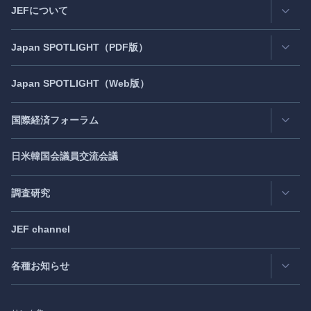
JEFについて
Japan
SPOTLIGHT
（PDF版）
連絡先・所在地
情報公開
Japan
SPOTLIGHT
（Web版）
Latest Issue
- 最新号
活動評価
Back Number
- バックナンバー
国際経済フォーラム
JEF創立40周年
（2021年7月）
Publisher's Note
- パブリッシャーズノート
日米韓国会議員交流会議
日アジア太平洋フォーラム
Roundtable
- ラウンドテーブル
日米フォーラム
Exclusive Interview
- エクスクルーシブインタビュー
調査研究
日欧フォーラム
Japan
SPOTLIGHT
注目記事日本語版
JEF channel
研究会
日中韓協力ダイアログ
Bimonthly Full Magazine & Annual Review
- 年間レビュー
出版物
過去の実績
各種お知らせ
受託事業
Japan
SPOTLIGHT