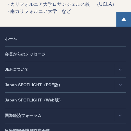
カリフォルニア大学ロサンジェルス校 （UCLA）
南カリフォルニア大学 など
ホーム
会長からのメッセージ
JEFについて
Japan
SPOTLIGHT
（PDF版）
連絡先・所在地
情報公開
Japan
SPOTLIGHT
（Web版）
Latest Issue
- 最新号
活動評価
Back Number
- バックナンバー
国際経済フォーラム
JEF創立40周年
（2021年7月）
Publisher's Note
- パブリッシャーズノート
日米韓国会議員交流会議