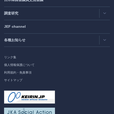
日アジア太平洋フォーラム
Roundtable
- ラウンドテーブル
日米フォーラム
Exclusive Interview
- エクスクルーシブインタビュー
調査研究
日欧フォーラム
Japan
SPOTLIGHT
注目記事日本語版
JEF channel
研究会
日中韓協力ダイアログ
Bimonthly Full Magazine & Annual Review
- 年間レビュー
出版物
過去の実績
各種お知らせ
受託事業
Japan
SPOTLIGHT
リンク集
フォーラム情報
個人情報保護について
利用規約・免責事項
調査研究
サイトマップ