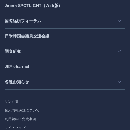
情報公開
Japan
SPOTLIGHT
（Web版）
Latest Issue
- 最新号
活動評価
Back Number
- バックナンバー
国際経済フォーラム
JEF創立40周年
（2021年7月）
Publisher's Note
- パブリッシャーズノート
日米韓国会議員交流会議
日アジア太平洋フォーラム
Roundtable
- ラウンドテーブル
日米フォーラム
Exclusive Interview
- エクスクルーシブインタビュー
調査研究
日欧フォーラム
Japan
SPOTLIGHT
注目記事日本語版
JEF channel
研究会
日中韓協力ダイアログ
Bimonthly Full Magazine & Annual Review
- 年間レビュー
出版物
過去の実績
各種お知らせ
受託事業
Japan
SPOTLIGHT
リンク集
フォーラム情報
個人情報保護について
利用規約・免責事項
調査研究
サイトマップ