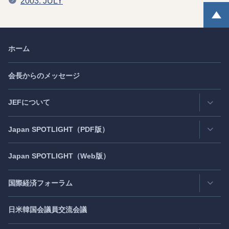
2003. JULY
ホーム
会長からのメッセージ
JEFについて
Japan
SPOTLIGHT
（PDF版）
連絡先・所在地
情報公開
Japan
SPOTLIGHT
（Web版）
Latest Issue
- 最新号
活動評価
Back Number
- バックナンバー
国際経済フォーラム
JEF創立40周年
（2021年7月）
Publisher's Note
- パブリッシャーズノート
日米韓国会議員交流会議
日アジア太平洋フォーラム
Roundtable
- ラウンドテーブル