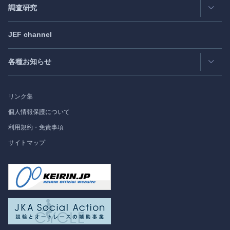
日米フォーラム
Exclusive Interview
- エクスクルーシブインタビュー
調査研究
日欧フォーラム
Japan
SPOTLIGHT
注目記事日本語版
JEF channel
研究会
日中韓協力ダイアログ
Bimonthly Full Magazine & Annual Review
- 年間レビュー
出版物
過去の実績
各種お知らせ
受託事業
Japan
SPOTLIGHT
リンク集
フォーラム情報
個人情報保護について
利用規約・免責事項
調査研究
サイトマップ