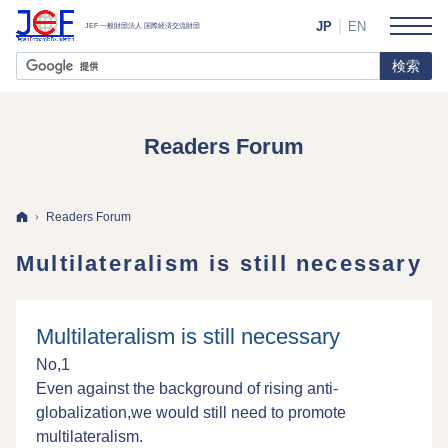
JP
EN
Readers Forum
ホーム
Readers Forum
Multilateralism is still necessary
Multilateralism is still necessary
No,1
Even against the background of rising anti-
globalization,we would still need to promote
multilateralism.