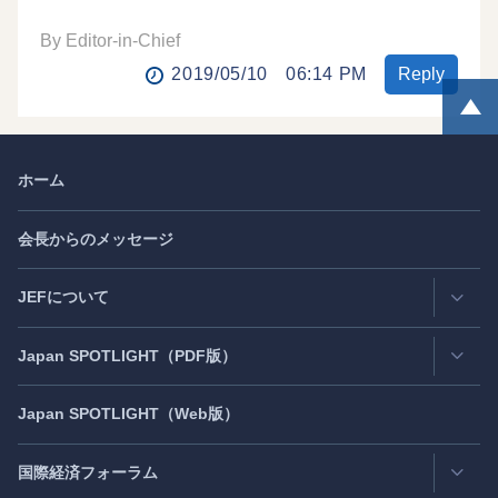
By Editor-in-Chief
2019/05/10
06:14 PM
Reply
ホーム
会長からのメッセージ
JEFについて
Japan
SPOTLIGHT
（PDF版）
連絡先・所在地
情報公開
Japan
SPOTLIGHT
（Web版）
Latest Issue
- 最新号
活動評価
Back Number
- バックナンバー
国際経済フォーラム
JEF創立40周年
（2021年7月）