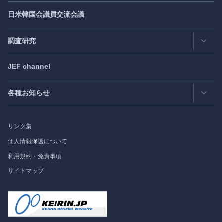
Publisher's Note
- パブリッシャーズノート
日米韓国会議員交流会議
日アジア太平洋フォーラム
Roundtable
- ラウンドテーブル
日米フォーラム
Exclusive Interview
- エクスクルーシブインタビュー
調査研究
日欧フォーラム
Japan
SPOTLIGHT
注目記事日本語版
JEF channel
研究会
日中韓協力ダイアログ
Bimonthly Full Magazine & Annual Review
- 年間レビュー
出版物
過去の実績
各種お知らせ
受託事業
Japan
SPOTLIGHT
リンク集
フォーラム情報
個人情報保護について
利用規約・免責事項
調査研究
サイトマップ