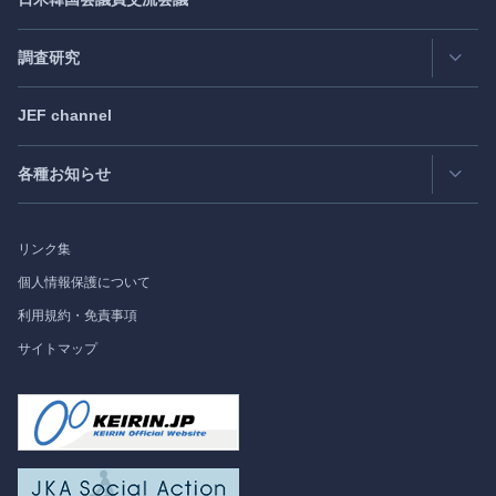
日アジア太平洋フォーラム
Roundtable
- ラウンドテーブル
日米フォーラム
Exclusive Interview
- エクスクルーシブインタビュー
調査研究
日欧フォーラム
Japan
SPOTLIGHT
注目記事日本語版
JEF channel
研究会
日中韓協力ダイアログ
Bimonthly Full Magazine & Annual Review
- 年間レビュー
出版物
過去の実績
各種お知らせ
受託事業
Japan
SPOTLIGHT
リンク集
フォーラム情報
個人情報保護について
利用規約・免責事項
調査研究
サイトマップ