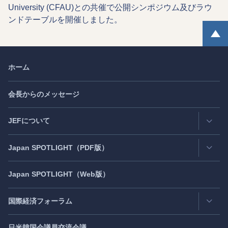
University (CFAU)との共催で公開シンポジウム及びラウ
ンドテーブルを開催しました。
ホーム
会長からのメッセージ
JEFについて
Japan
SPOTLIGHT
（PDF版）
連絡先・所在地
情報公開
Japan
SPOTLIGHT
（Web版）
Latest Issue
- 最新号
活動評価
Back Number
- バックナンバー
国際経済フォーラム
JEF創立40周年
（2021年7月）
Publisher's Note
- パブリッシャーズノート
日米韓国会議員交流会議