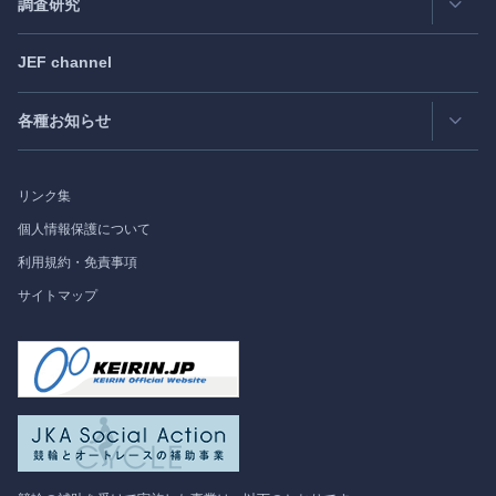
Exclusive Interview
- エクスクルーシブインタビュー
調査研究
日欧フォーラム
Japan
SPOTLIGHT
注目記事日本語版
JEF channel
研究会
日中韓協力ダイアログ
Bimonthly Full Magazine & Annual Review
- 年間レビュー
出版物
過去の実績
各種お知らせ
受託事業
Japan
SPOTLIGHT
リンク集
フォーラム情報
個人情報保護について
利用規約・免責事項
調査研究
サイトマップ