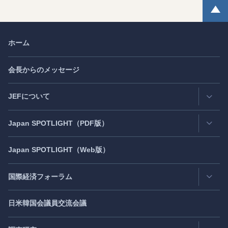
ホーム
会長からのメッセージ
JEFについて
Japan
SPOTLIGHT
（PDF版）
連絡先・所在地
情報公開
Japan
SPOTLIGHT
（Web版）
Latest Issue
- 最新号
活動評価
Back Number
- バックナンバー
国際経済フォーラム
JEF創立40周年
（2021年7月）
Publisher's Note
- パブリッシャーズノート
日米韓国会議員交流会議
日アジア太平洋フォーラム
Roundtable
- ラウンドテーブル
日米フォーラム