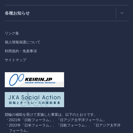
日中韓協力ダイアログ
Bimonthly Full Magazine & Annual Review
- 年間レビュー
出版物
過去の実績
各種お知らせ
受託事業
Japan
SPOTLIGHT
リンク集
フォーラム情報
個人情報保護について
利用規約・免責事項
調査研究
サイトマップ
競輪の補助を受けて実施した事業は、以下のとおりです。
2021年「日欧フォーラム」、「日アジア太平洋フォーラム」
2022年「日米フォーラム」、「日欧フォーラム」、「日アジア太平洋
フォーラム」