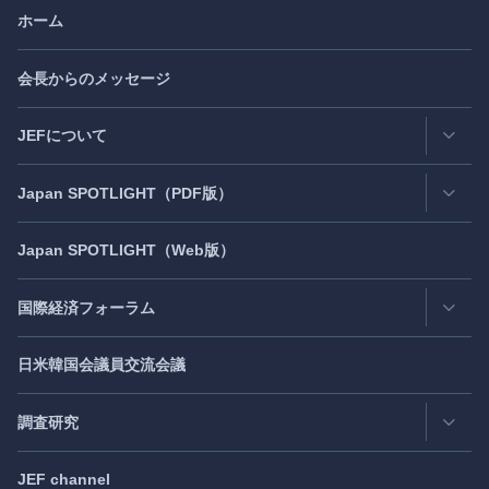
ホーム
会長からのメッセージ
JEFについて
Japan
SPOTLIGHT
（PDF版）
連絡先・所在地
情報公開
Japan
SPOTLIGHT
（Web版）
Latest Issue
- 最新号
活動評価
Back Number
- バックナンバー
国際経済フォーラム
JEF創立40周年
（2021年7月）
Publisher's Note
- パブリッシャーズノート
日米韓国会議員交流会議
日アジア太平洋フォーラム
Roundtable
- ラウンドテーブル
日米フォーラム
Exclusive Interview
- エクスクルーシブインタビュー
調査研究
日欧フォーラム
Japan
SPOTLIGHT
注目記事日本語版
JEF channel
研究会