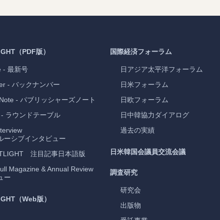
IGHT
（PDF版）
国際経済フォーラム
e
- 最新号
日アジア太平洋フォーラム
er
- バックナンバー
日米フォーラム
 Note
- パブリッシャーズノート
日欧フォーラム
- ラウンドテーブル
日中韓協力ダイアログ
nterview
過去の実績
クルーシブインタビュー
日米韓国会議員交流会議
TLIGHT
注目記事日本語版
ull Magazine & Annual Review
調査研究
ュー
研究会
IGHT
（Web版）
出版物