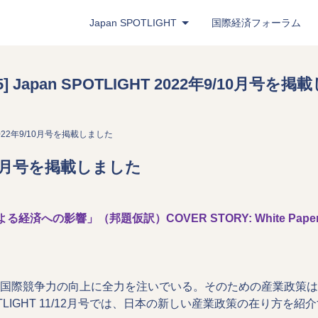
Japan
SPOTLIGHT
国際経済フォーラム
Japan
SPOTLIGHT
（PDF版）
245] Japan SPOTLIGHT 2022年9/10月号を
Latest Issue
- 最新号
Back Number
- バックナンバー
GHT 2022年9/10月号を掲載しました
Publisher's Note
- パブリッシャーズノート
2年9/10月号を掲載しました
Roundtable
- ラウンドテーブル
Exclusive Interview
- エクスクルーシブインタ
（邦題仮訳）COVER STORY: White Paper on Internat
Japan
SPOTLIGHT
注目記事日本語版
Bimonthly Full Magazine & Annual Review
- 
Japan
SPOTLIGHT
（Web版）
国際競争力の向上に全力を注いでいる。そのための産業政策は
POTLIGHT 11/12月号では、日本の新しい産業政策の在り方を