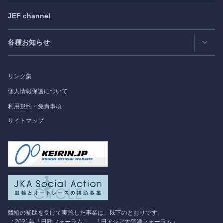
日欧フォーラム
Japan
SPOTLIGHT
注目記事日本語版
JEF channel
研究会
日中韓協力ダイアログ
Bimonthly Full Magazine & Annual Review
- 年間レビュー
出版物
過去の実績
各種お知らせ
受託事業
Japan
SPOTLIGHT
リンク集
フォーラム情報
個人情報保護について
利用規約・免責事項
調査研究
サイトマップ
競輪の補助を受けて実施した事業は、以下のとおりです。
2021年「日欧フォーラム」、「日アジア太平洋フォーラム」