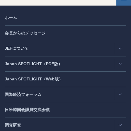
ホーム
会長からのメッセージ
JEFについて
Japan
SPOTLIGHT
（PDF版）
連絡先・所在地
情報公開
Japan
SPOTLIGHT
（Web版）
Latest Issue
- 最新号
活動評価
Back Number
- バックナンバー
国際経済フォーラム
JEF創立40周年
（2021年7月）
Publisher's Note
- パブリッシャーズノート
日米韓国会議員交流会議
日アジア太平洋フォーラム
Roundtable
- ラウンドテーブル
日米フォーラム
Exclusive Interview
- エクスクルーシブインタビュー
調査研究