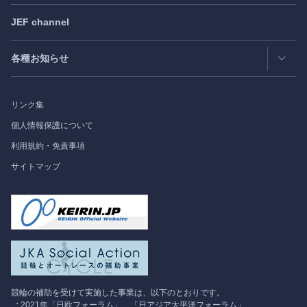
日欧フォーラム
Japan
SPOTLIGHT
注目記事日本語版
JEF channel
研究会
日中韓協力ダイアログ
Bimonthly Full Magazine & Annual Review
- 年間レビュー
出版物
過去の実績
各種お知らせ
受託事業
Japan
SPOTLIGHT
リンク集
フォーラム情報
個人情報保護について
利用規約・免責事項
調査研究
サイトマップ
競輪の補助を受けて実施した事業は、以下のとおりです。
2021年「日欧フォーラム」、「日アジア太平洋フォーラム」