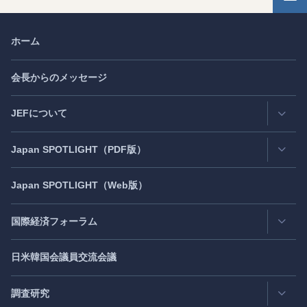
ホーム
会長からのメッセージ
JEFについて
Japan
SPOTLIGHT
（PDF版）
連絡先・所在地
情報公開
Japan
SPOTLIGHT
（Web版）
Latest Issue
- 最新号
活動評価
Back Number
- バックナンバー
国際経済フォーラム
JEF創立40周年
（2021年7月）
Publisher's Note
- パブリッシャーズノート
日米韓国会議員交流会議
日アジア太平洋フォーラム
Roundtable
- ラウンドテーブル
日米フォーラム
Exclusive Interview
- エクスクルーシブインタビュー
調査研究