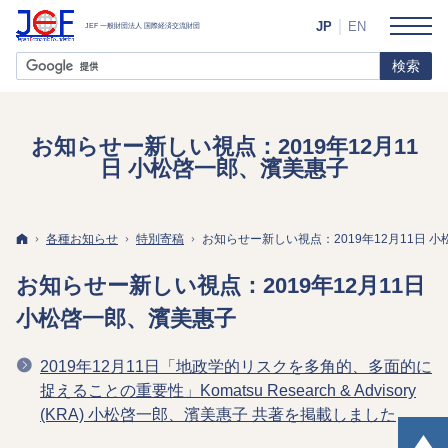
JP
EN
お知らせー新しい視点：2019年12月11
日 小松啓一郎、濱美惠子
ホーム
各種お知らせ
特別寄稿
お知らせー新しい視点：2019年12月11日 
お知らせー新しい視点：2019年12月11日
小松啓一郎、濱美惠子
2019年12月11日「地政学的リスクを多角的、多面的に
捉えることの重要性」Komatsu Research & Advisory
(KRA) 小松啓一郎、濱美惠子 共著を掲載しました