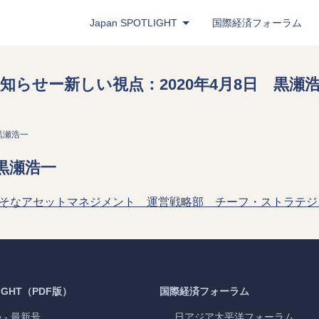
Japan
SPOTLIGHT
国際経済フォーラム
Japan
SPOTLIGHT
（PDF版）
知らせー新しい視点：2020年4月8日 黒瀬
Latest Issue
- 最新号
Back Number
- バックナンバー
黒瀬浩一
Publisher's Note
- パブリッシャーズノート
黒瀬浩一
Roundtable
- ラウンドテーブル
」りそなアセットマネジメント 運営戦略部 チーフ・ストラテ
Exclusive Interview
- エクスクルーシブインタ
Japan
SPOTLIGHT
注目記事日本語版
Bimonthly Full Magazine & Annual Review
- 
Japan
SPOTLIGHT
（Web版）
IGHT
（PDF版）
国際経済フォーラム
e
- 最新号
日アジア太平洋フォーラム