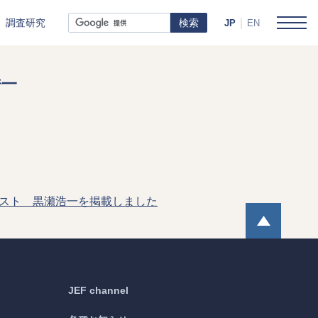
調査研究
JP
EN
浩一
ジスト 黒瀬浩一を掲載しました
Page
ビュー
年間レビュー
JEF channel