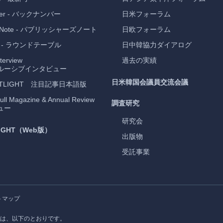
er
- バックナンバー
日米フォーラム
 Note
- パブリッシャーズノート
日欧フォーラム
- ラウンドテーブル
日中韓協力ダイアログ
nterview
過去の実績
クルーシブインタビュー
日米韓国会議員交流会議
TLIGHT
注目記事日本語版
ull Magazine & Annual Review
調査研究
ュー
研究会
IGHT
（Web版）
出版物
受託事業
トマップ
業は、以下のとおりです。