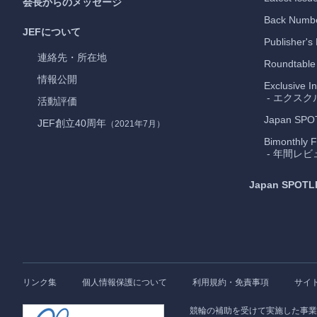
会長からのメッセージ
Back Numb
JEFについて
Publisher's
連絡先・所在地
Roundtable
情報公開
Exclusive I
- エクス
活動評価
Japan
SPO
JEF創立40周年
（2021年7月）
Bimonthly F
- 年間レビ
Japan
SPOTL
リンク集
個人情報保護について
利用規約・免責事項
サイ
競輪の補助を受けて実施した事