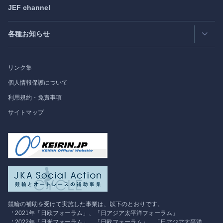
JEF channel
研究会
日中韓協力ダイアログ
Bimonthly Full Magazine & Annual Review
- 年間レビュー
出版物
過去の実績
各種お知らせ
受託事業
Japan
SPOTLIGHT
リンク集
フォーラム情報
個人情報保護について
利用規約・免責事項
調査研究
サイトマップ
競輪の補助を受けて実施した事業は、以下のとおりです。
2021年「日欧フォーラム」、「日アジア太平洋フォーラム」
2022年「日米フォーラム」、「日欧フォーラム」、「日アジア太平洋