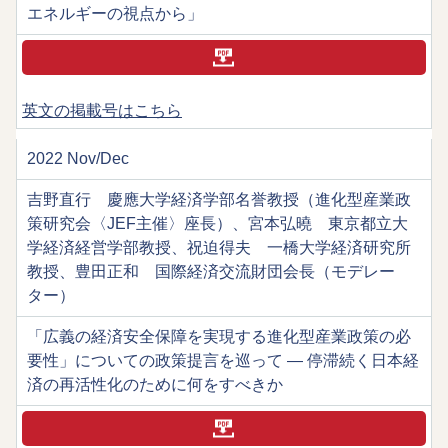
エネルギーの視点から」
英文の掲載号はこちら
2022 Nov/Dec
吉野直行 慶應大学経済学部名誉教授（進化型産業政
策研究会〈JEF主催〉座長）、宮本弘曉 東京都立大
学経済経営学部教授、祝迫得夫 一橋大学経済研究所
教授、豊田正和 国際経済交流財団会長（モデレー
ター）
「広義の経済安全保障を実現する進化型産業政策の必
要性」についての政策提言を巡って ― 停滞続く日本経
済の再活性化のために何をすべきか