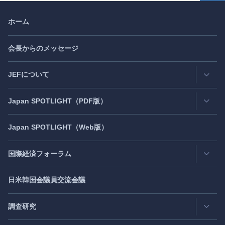
ホーム
会長からのメッセージ
JEFについて
Japan
SPOTLIGHT
（PDF版）
連絡先・所在地
情報公開
Japan
SPOTLIGHT
（Web版）
Latest Issue
- 最新号
活動評価
Back Number
- バックナンバー
国際経済フォーラム
JEF創立40周年
（2021年7月）
Publisher's Note
- パブリッシャーズノート
日米韓国会議員交流会議
日アジア太平洋フォーラム
Roundtable
- ラウンドテーブル
日米フォーラム
Exclusive Interview
- エクスクルーシブインタビュー
調査研究
日欧フォーラム
Japan
SPOTLIGHT
注目記事日本語版