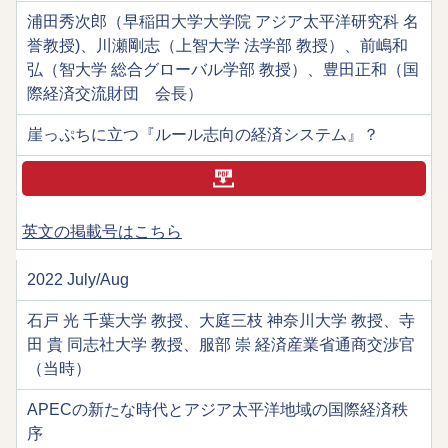
浦田秀次郎（早稲田大学大学院 アジア太平洋研究科 名
誉教授)、川瀬剛志（上智大学 法学部 教授）、前嶋和
弘（智大学 総合グローバル学部 教授）、豊田正和（国
際経済交流財団 会長）
崖っぷちに立つ『ルール志向の経済システム』？
英文の掲載号はこちら
2022 July/Aug
石戸 光 千葉大学 教授、大庭三枝 神奈川大学 教授、寺
田 貴 同志社大学 教授、服部 崇 経済産業省通商交渉官
（当時）
APECの新たな時代とアジア太平洋地域の国際経済秩
序