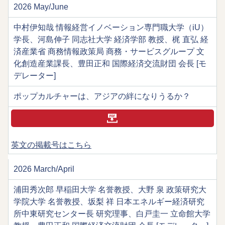
2026 May/June
中村伊知哉 情報経営イノベーション専門職大学（iU）
学長、河島伸子 同志社大学 経済学部 教授、梶 直弘 経
済産業省 商務情報政策局 商務・サービスグループ 文
化創造産業課長、豊田正和 国際経済交流財団 会長 [モ
デレーター]
ポップカルチャーは、アジアの絆になりうるか？
英文の掲載号はこちら
2026 March/April
浦田秀次郎 早稲田大学 名誉教授、大野 泉 政策研究大
学院大学 名誉教授、坂梨 祥 日本エネルギー経済研究
所中東研究センター長 研究理事、白戸圭一 立命館大学