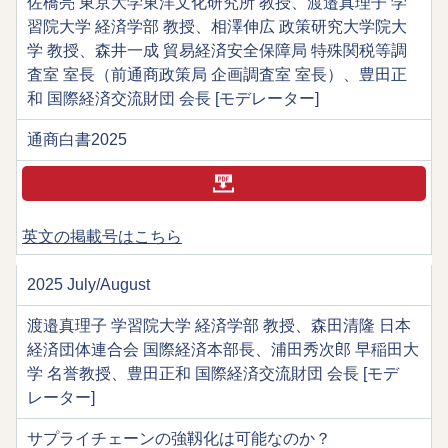
佐橋亮 東京大学東洋文化研究所 教授、渡邉真理子 学
習院大学 経済学部 教授、相澤伸広 政策研究大学院大
学 教授、森井一成 貿易経済安全保障局 特殊関税等調
査室 室長（前通商政策局 企画調査室 室長）、豊田正
和 国際経済交流財団 会長 [モデレーター]
通商白書2025
英文の掲載号はこちら
2025 July/August
渡邉真理子 学習院大学 経済学部 教授、森田清隆 日本
経済団体連合会 国際経済本部長、浦田秀次郎 早稲田大
学 名誉教授、豊田正和 国際経済交流財団 会長 [モデ
レーター]
サプライチェーンの強靱化は可能なのか？