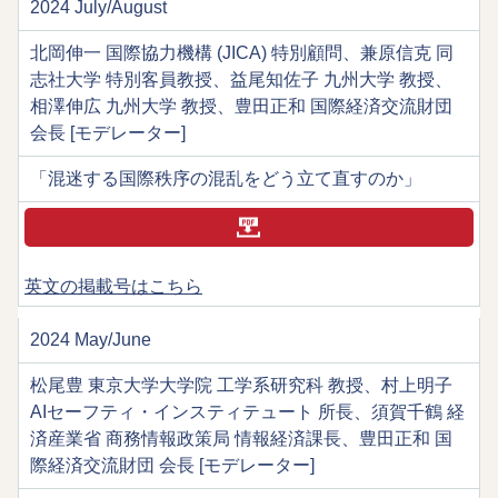
2024 July/August
北岡伸一 国際協力機構 (JICA) 特別顧問、兼原信克 同
志社大学 特別客員教授、益尾知佐子 九州大学 教授、
相澤伸広 九州大学 教授、豊田正和 国際経済交流財団
会長 [モデレーター]
「混迷する国際秩序の混乱をどう立て直すのか」
英文の掲載号はこちら
2024 May/June
松尾豊 東京大学大学院 工学系研究科 教授、村上明子
AIセーフティ・インスティテュート 所長、須賀千鶴 経
済産業省 商務情報政策局 情報経済課長、豊田正和 国
際経済交流財団 会長 [モデレーター]