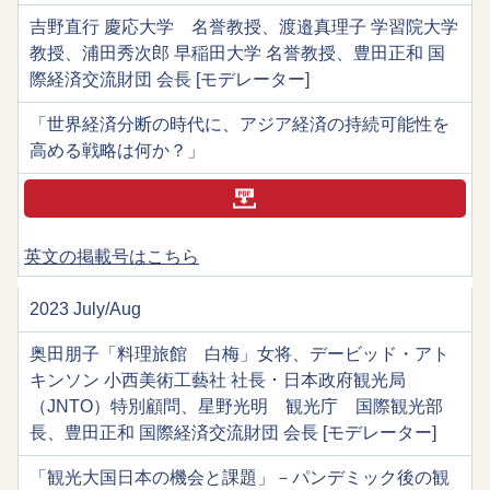
吉野直行 慶応大学 名誉教授、渡邉真理子 学習院大学
教授、浦田秀次郎 早稲田大学 名誉教授、豊田正和 国
際経済交流財団 会長 [モデレーター]
「世界経済分断の時代に、アジア経済の持続可能性を
高める戦略は何か？」
英文の掲載号はこちら
2023 July/Aug
奥田朋子「料理旅館 白梅」女将、デービッド・アト
キンソン 小西美術工藝社 社長 ･ 日本政府観光局
（JNTO）特別顧問、星野光明 観光庁 国際観光部
長、豊田正和 国際経済交流財団 会長 [モデレーター]
「観光大国日本の機会と課題」－パンデミック後の観